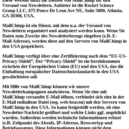
Diese Website nutzt die Dienste von MailChimp für den
Versand von Newslettern. Anbieter ist die Rocket Science
Group LLC, 675 Ponce De Leon Ave NE, Suite 5000, Atlanta,
GA 30308, USA.
MailChimp ist ein Dienst, mit dem u.a. der Versand von
Newslettern organisiert und analysiert werden kann. Wenn Sie
Daten zum Zwecke des Newsletterbezugs eingeben (z.B. E-
Mail-Adresse), werden diese auf den Servern von MailChimp in
den USA gespeichert.
MailChimp verfügt über eine Zertifizierung nach dem “EU-US-
Privacy-Shield”. Der “Privacy-Shield” ist ein bereinkommen
zwischen der Europäischen Union (EU) und den USA, das die
Einhaltung europäischer Datenschutzstandards in den USA
gewährleisten soll.
Mit Hilfe von MailChimp können wir unsere
Newsletterkampagnen analysieren. Wenn Sie eine mit
MailChimp versandte E-Mail öffnen, verbindet sich eine in der
E-Mail enthaltene Datei (sog. web-beacon) mit den Servern von
MailChimp in den USA. So kann festgestellt werden, ob eine
Newsletter-Nachricht geöffnet und welche Links ggf. angeklickt
wurden. Außerdem werden technische Informationen erfasst
(z.B. Zeitpunkt des Abrufs, IP-Adresse, Browsertyp und
Betriebssystem). Diese Informationen können nicht dem